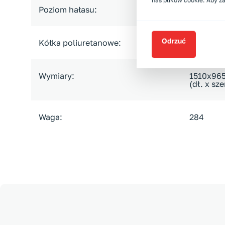
nas plików cookie. Aby z
Poziom hałasu:
60
Odrzuć
Kółka poliuretanowe:
tak
Wymiary:
1510x96
(dł. x sze
Waga:
284