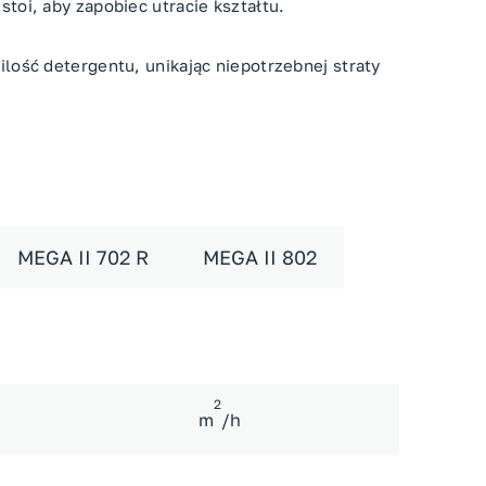
toi, aby zapobiec utracie kształtu.
lość detergentu, unikając niepotrzebnej straty
MEGA II 702 R
MEGA II 802
2
m
/h