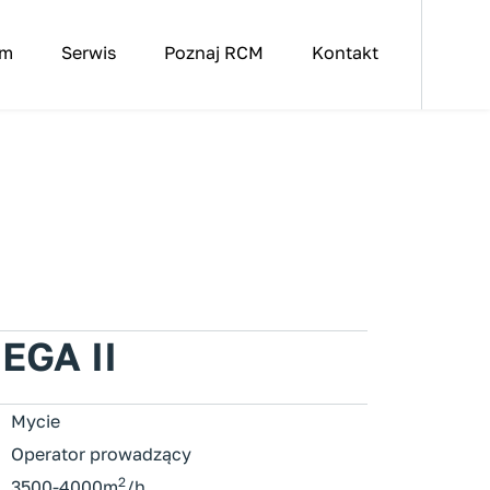
em
Serwis
Poznaj RCM
Kontakt
EGA II
Mycie
Operator prowadzący
2
3500-4000m
/h