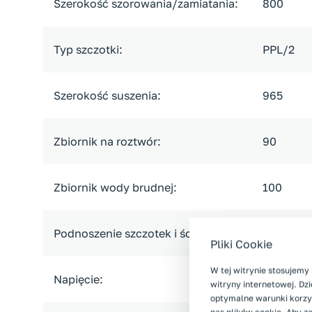
Szerokość szorowania/zamiatania:
800
Typ szczotki:
PPL/2
Szerokość suszenia:
965
Zbiornik na roztwór:
90
Zbiornik wody brudnej:
100
Podnoszenie szczotek i ściągaczek:
automat
Pliki Cookie
W tej witrynie stosujemy 
Napięcie:
24
witryny internetowej. D
optymalne warunki korzys