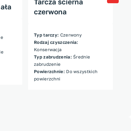
Tarcza ścierna
T
iała
czerwona
z
Typ tarczy:
Czerwony
Ty
ie
Rodzaj czyszczenia:
Ro
Konserwacja
Ko
ie
Typ zabrudzenia:
Średnie
Ty
zabrudzenie
za
Powierzchnie:
Do wszystkich
Po
powierzchni
po