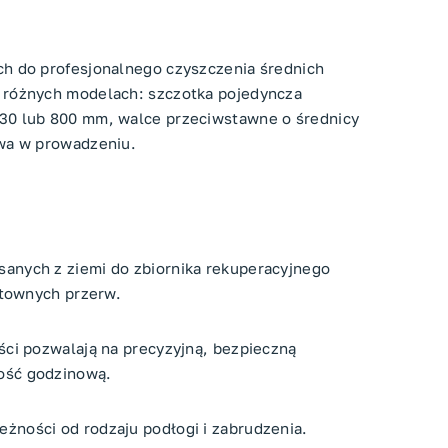
ch do profesjonalnego czyszczenia średnich
h różnych modelach: szczotka pojedyncza
730 lub 800 mm, walce przeciwstawne o średnicy
twa w prowadzeniu.
anych z ziemi do zbiornika rekuperacyjnego
sztownych przerw.
ści pozwalają na precyzyjną, bezpieczną
ość godzinową.
żności od rodzaju podłogi i zabrudzenia.