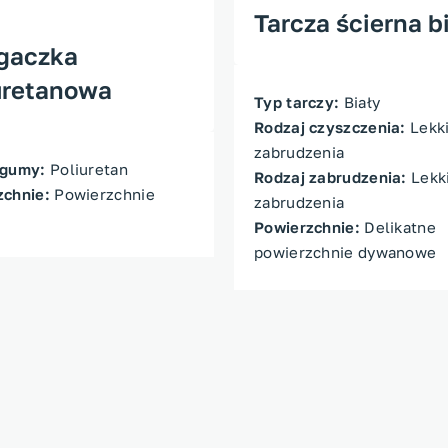
Tarcza ścierna b
gaczka
uretanowa
Typ tarczy:
Biały
Rodzaj czyszczenia:
Lekk
zabrudzenia
 gumy:
Poliuretan
Rodzaj zabrudzenia:
Lekk
zchnie:
Powierzchnie
zabrudzenia
Powierzchnie:
Delikatne
powierzchnie dywanowe