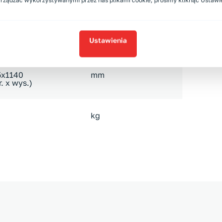
arządzać wykorzystywanymi przez nas plikami cookie, prosimy kliknąć Ustawi
dB
Ustawienia
5x1140
mm
r. x wys.)
kg