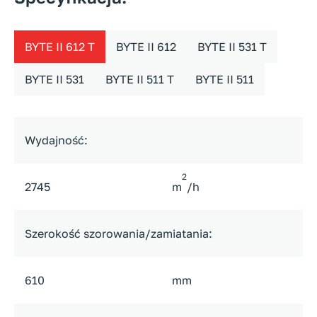
BYTE II 612 T
BYTE II 612
BYTE II 531 T
BYTE II 531
BYTE II 511 T
BYTE II 511
Wydajność:
2
2745
m
/h
Szerokość szorowania/zamiatania:
610
mm