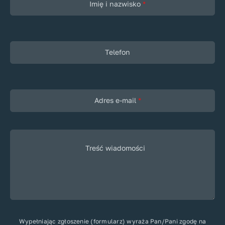
Imię i nazwisko
*
Telefon
Adres e-mail
*
Treść wiadomości
Wypełniając zgłoszenie (formularz) wyraża Pan/Pani zgodę na